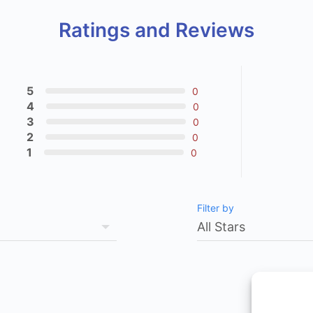
Ratings and Reviews
5
0
4
0
3
0
2
0
1
0
Filter by