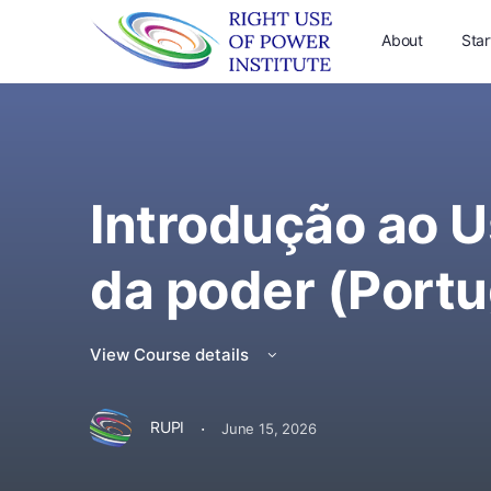
About
Star
Introdução ao 
da poder (Port
View Course details
·
RUPI
June 15, 2026