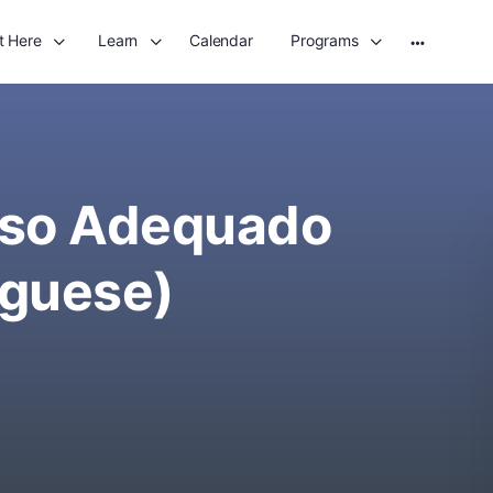
t Here
Learn
Calendar
Programs
More
options
Uso Adequado
uguese)