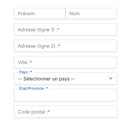
Adresse de facturation
Prénom
Nom
Adresse de facturation
Adresse (ligne 1) :*
Adresse (ligne 2) :*
Ville :*
Pays :*
État/Province :*
Code postal :*